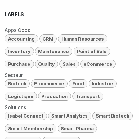
LABELS
Apps Odoo
Accounting
CRM
Human Resources
Inventory
Maintenance
Point of Sale
Purchase
Quality
Sales
eCommerce
Secteur
Biotech
E-commerce
Food
Industrie
Logistique
Production
Transport
Solutions
Isabel Connect
Smart Analytics
Smart Biotech
Smart Membership
Smart Pharma