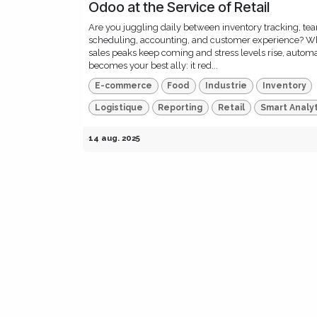
Odoo at the Service of Retail
Are you juggling daily between inventory tracking, te
scheduling, accounting, and customer experience? W
sales peaks keep coming and stress levels rise, autom
becomes your best ally: it red...
E-commerce
Food
Industrie
Inventory
Logistique
Reporting
Retail
Smart Analyt
14 aug. 2025