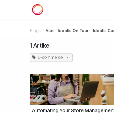
Overslaan naar inhoud
Startpagina
Diensten
Refer
Blogs:
Alle
Idealis On Tour
Idealis Co
1 Artikel
E-commerce
×
Automating Your Store Management