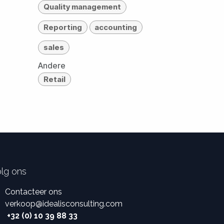
Quality management
Reporting
accounting
sales
Andere
Retail
lg ons
Contacteer ons
verkoop
@
idealisconsulting.com
+32 (0) 10 39 88 33