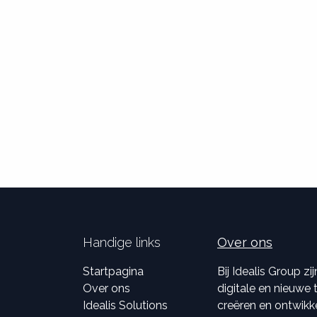
Handige links
Over ons
Startpagina
Bij Idealis Group z
Over ons
digitale en nieuwe
Idealis Solutions
creëren en ontwikk