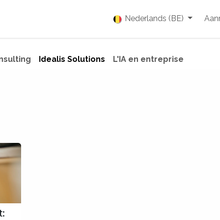
enties
Vacatures
Over ons
Blog
Nederlands (BE)
Event
Aan
nsulting
Idealis Solutions
L'IA en entreprise
: