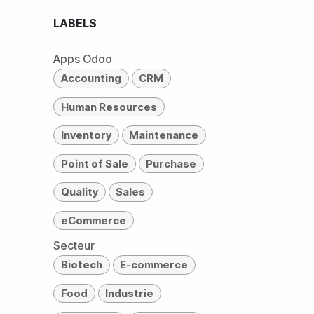
LABELS
Apps Odoo
Accounting
CRM
Human Resources
Inventory
Maintenance
Point of Sale
Purchase
Quality
Sales
eCommerce
Secteur
Biotech
E-commerce
Food
Industrie