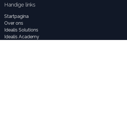
Handige links
Startpagina
Over ons
Idealis Solutions
Idealis Academy
Jobs
Partner worden
Over ons
Bij Idealis Group zijn onze consultants gepassioneerd
door digitale en nieuwe technologieën, maar vooral over
het creëren en ontwikkelen van innovatieve
toepassingen specifiek voor bedrijven.
In staat zijn om deel te nemen aan het leven en de