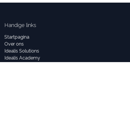
Handige links
Startpagina
Over ons
Idealis Solutions
Idealis Academy
Jobs
Partner worden
Over ons
Bij Idealis Group zijn onze consultants gepassioneerd
door digitale en nieuwe technologieën, maar vooral over
het creëren en ontwikkelen van innovatieve