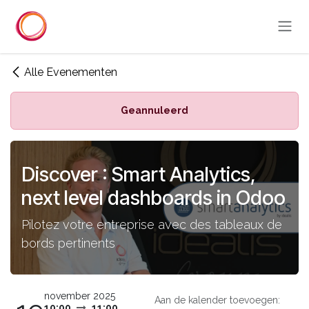
Overslaan naar inhoud
Alle Evenementen
Geannuleerd
Discover : Smart Analytics,
next level dashboards in Odoo
Pilotez votre entreprise avec des tableaux de
bords pertinents
november 2025
Aan de kalender toevoegen:
10:00
11:00