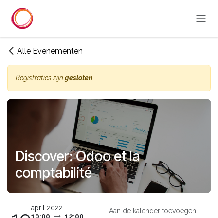
Overslaan naar inhoud
Alle Evenementen
Registraties zijn
gesloten
Discover: Odoo et la
comptabilité
april 2022
Aan de kalender toevoegen:
10:00
12:00