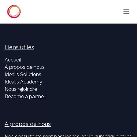
Se rendre au contenu
Liens utiles
Accueil
À propos de nous
Idealis Solutions
Idealis Academy
Nous rejoindre
Become a partner
À propos de nous
Nos consultants sont passionnés par le numérique et les