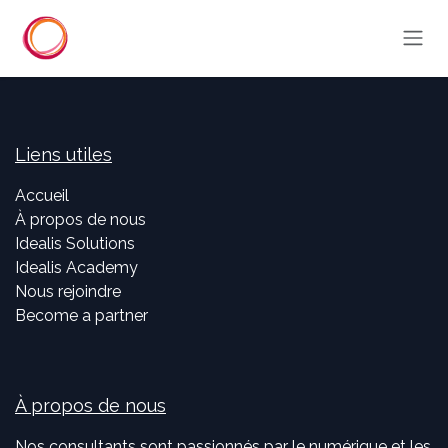
Se rendre au contenu
Liens utiles
Accueil
À propos de nous
Idealis Solutions
Idealis Academy
Nous rejoindre
Become a partner
À propos de nous
Nos consultants sont passionnés par le numérique et les