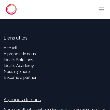
Se rendre au contenu
Liens utiles
Accueil
À propos de nous
Idealis Solutions
Idealis Academy
Nous rejoindre
Become a partner
À propos de nous
Nos consultants sont passionnés par le numérique et les