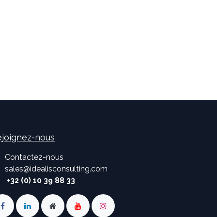
joignez-nous
Contactez-nous
sales
@
idealisconsulting.com
+32 (0) 10 39 88 33