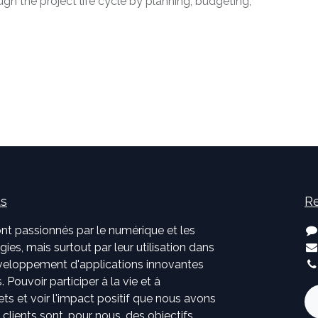
gh the project life cycle by planning, budgeting,
us
Re
nt passionnés par le numérique et les
ies, mais surtout par leur utilisation dans
développement d'applications innovantes
. Pouvoir participer à la vie et à
jets et voir l'impact positif que nous avons
s clients sont, pour nous, des objectifs