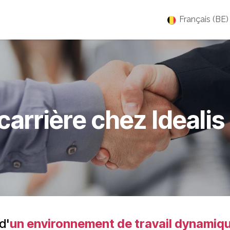
es
Jobs
À propos
Blog
Événements
Français (BE)
carrière chez
Ideali
d'
un environnement de travail dynamiqu