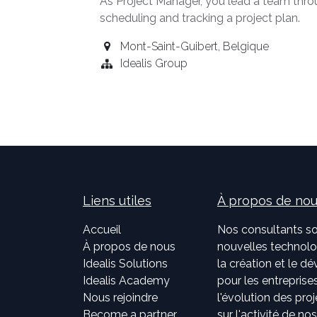
As Project Manager, you lead a team throu
scheduling and tracking a project plan.
Mont-Saint-Guibert
,
Belgique
Idealis Group
Liens utiles
À propos de no
Accueil
Nos consultants so
À propos de nous
nouvelles technolog
Idealis Solutions
la création et le 
Idealis Academy
pour les entreprises
Nous rejoindre
l'évolution des pro
Become a partner
sur l'activité de no