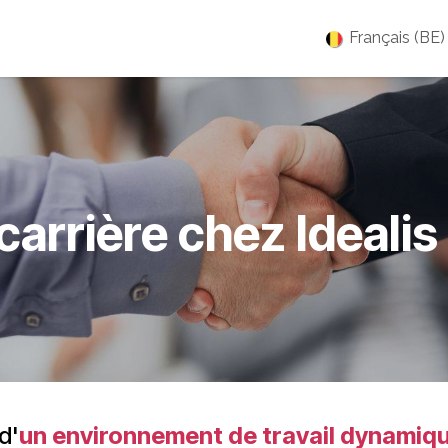
es
Jobs
À propos
Blog
Événements
Français (BE)
carrière chez
Ideali
d'
un environnement de travail dynamiqu