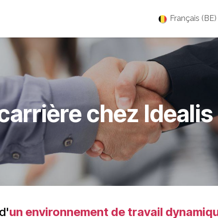
es
Jobs
À propos
Blog
Événements
Français (BE)
carrière chez
Ideali
d'
un environnement de travail dynamiqu