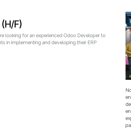
(H/F)
 are looking for an experienced Odoo Developer to
nts in implementing and developing their ERP
No
en
de
en
ex
pa