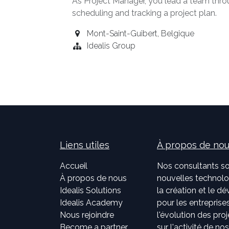
As Project Manager, you lead a team throu
scheduling and tracking a project plan.
Mont-Saint-Guibert
,
Belgique
Idealis Group
Liens utiles
À propos de no
Accueil
Nos consultants so
À propos de nous
nouvelles technolog
Idealis Solutions
la création et le 
Idealis Academy
pour les entreprises
Nous rejoindre
l'évolution des pro
Become a partner
sur l'activité de no