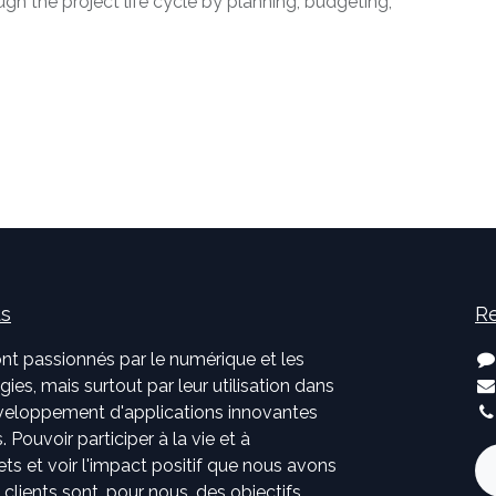
gh the project life cycle by planning, budgeting,
us
Re
nt passionnés par le numérique et les
ies, mais surtout par leur utilisation dans
développement d'applications innovantes
. Pouvoir participer à la vie et à
jets et voir l'impact positif que nous avons
s clients sont, pour nous, des objectifs