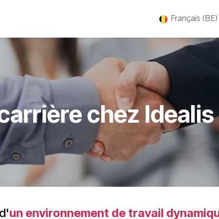
es
Jobs
À propos
Blog
Événements
Français (BE)
carrière chez
Ideali
d'
un environnement de travail dynamiqu