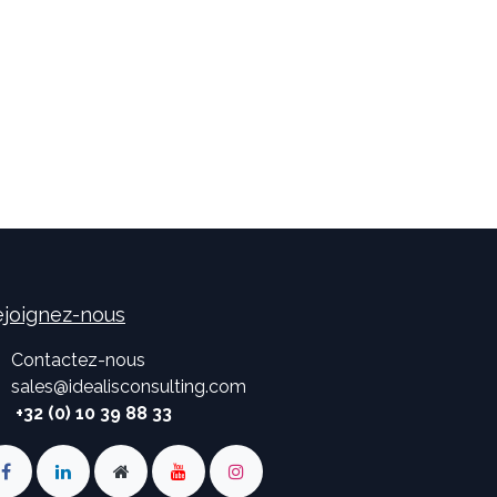
joignez-nous
Contactez-nous
sales
@
idealisconsulting.com
+32 (0) 10 39 88 33